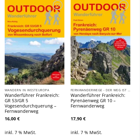
Zu
Zu
Wunschliste
Wunschliste
hinzufügen
hinzufügen
WANDERN IN WESTEUROPA
FERNWANDERWEGE - DER WEG IST DAS ZIEL
Wanderführer Frankreich:
Wanderführer Frankreich:
GR 53/GR 5
Pyrenäenweg GR 10 –
Vogesendurchquerung –
Fernwanderweg
Fernwanderweg
16,00
€
17,90
€
inkl. 7 % MwSt.
inkl. 7 % MwSt.