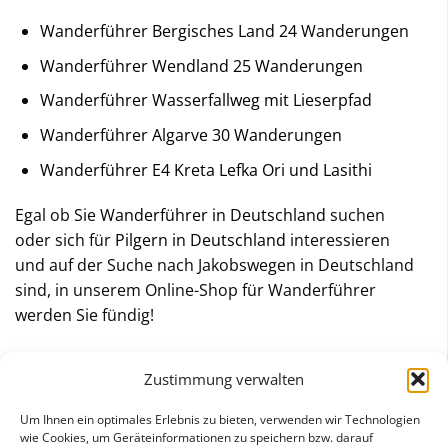
Wanderführer Bergisches Land 24 Wanderungen
Wanderführer Wendland 25 Wanderungen
Wanderführer Wasserfallweg mit Lieserpfad
Wanderführer Algarve 30 Wanderungen
Wanderführer E4 Kreta Lefka Ori und Lasithi
Egal ob Sie
Wanderführer in Deutschland
suchen
oder sich für
Pilgern in Deutschland
interessieren
und auf der Suche nach Jakobswegen in Deutschland
sind, in unserem Online-Shop für Wanderführer
werden Sie fündig!
Schreiben Sie uns
oder rufen Sie uns an, wenn Sie
Zustimmung verwalten
Fragen oder Anliegen zu unseren Wanderführern
haben. Wir helfen Ihnen gerne weiter!
Um Ihnen ein optimales Erlebnis zu bieten, verwenden wir Technologien
wie Cookies, um Geräteinformationen zu speichern bzw. darauf