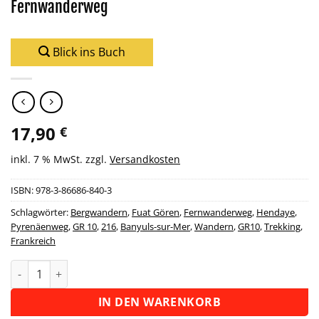
Fernwanderweg
Blick ins Buch
17,90
€
inkl. 7 % MwSt.
zzgl.
Versandkosten
ISBN:
978-3-86686-840-3
Schlagwörter:
Bergwandern
,
Fuat Gören
,
Fernwanderweg
,
Hendaye
,
Pyrenäenweg
,
GR 10
,
216
,
Banyuls-sur-Mer
,
Wandern
,
GR10
,
Trekking
,
Frankreich
Wanderführer Frankreich: Pyrenäenweg GR 10 - Fernwanderw
Alternative:
IN DEN WARENKORB