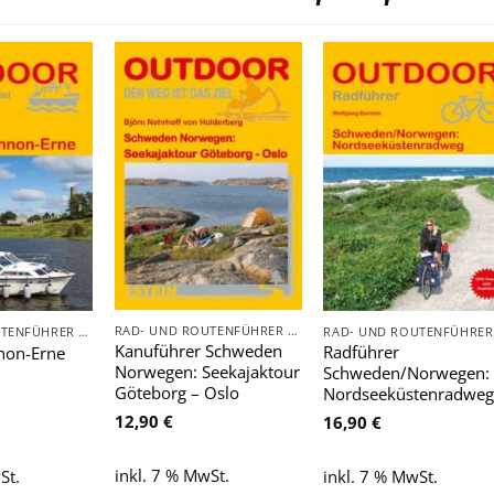
Zu
Zu
Zu
Wunschliste
Wunschliste
Wunschlist
hinzufügen
hinzufügen
hinzufügen
RAD- UND ROUTENFÜHRER - FAHRRAD, AUTO, WOHNMOBIL, BOOT
RAD- UND ROUTENFÜHRER - FAHRRAD, AUTO, WOHNMOBIL, BOOT
Kanuführer Schweden
Radführer
nnon-Erne
Norwegen: Seekajaktour
Schweden/Norwegen:
Göteborg – Oslo
Nordseeküstenradwe
12,90
€
16,90
€
inkl. 7 % MwSt.
St.
inkl. 7 % MwSt.