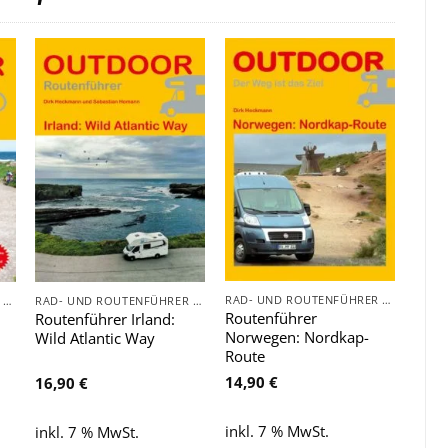
Zu
Zu
e
Wunschliste
Wunschliste
hinzufügen
hinzufügen
RAD- UND ROUTENFÜHRER - FAHRRAD, AUTO, WOHNMOBIL, BOOT
RAD- UND ROUTENFÜHRER - FAHRRAD, AUTO, WOHNMOBIL, BOOT
RAD- UND ROUTENFÜHRER - FAHRRAD, AUTO, WOHNMOBIL, BOOT
Routenführer
Routenführer Irland:
Norwegen: Nordkap-
Wild Atlantic Way
Route
g
14,90
€
16,90
€
inkl. 7 % MwSt.
inkl. 7 % MwSt.