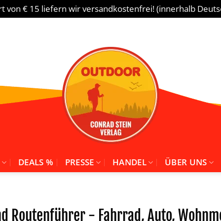
 von € 15 liefern wir versandkostenfrei! (innerhalb Deut
DEALS %
PRESSE
HANDEL
ÜBER UNS
d Routenführer - Fahrrad, Auto, Wohnmo