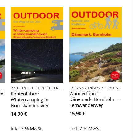
Zu
Zu
e
Wunschliste
Wunschliste
hinzufügen
hinzufügen
FERNWANDERWEGE - DER WEG IST DAS ZIEL
RAD- UND ROUTENFÜHRER - FAHRRAD, AUTO, WOHNMOBIL, BOOT
RAD- UND ROUTENFÜHRER - FAHRRAD, AUTO, WOHNMOBIL, BOOT
Wanderführer
n:
Routenführer
Dänemark: Bornholm –
Wintercamping in
Fernwanderweg
Nordskandinavien
15,90
€
14,90
€
inkl. 7 % MwSt.
inkl. 7 % MwSt.