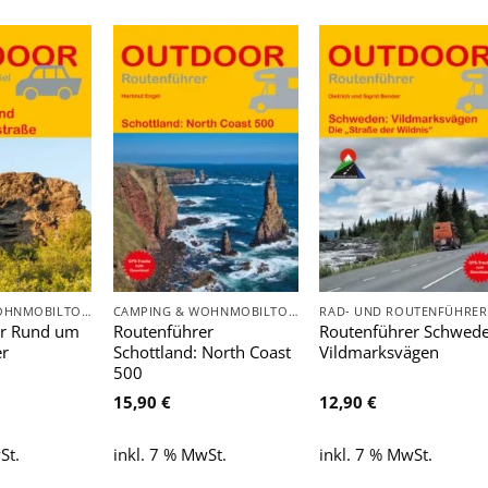
Zu
Zu
Zu
Wunschliste
Wunschliste
Wunschlist
hinzufügen
hinzufügen
hinzufügen
CAMPING & WOHNMOBILTOUREN
CAMPING & WOHNMOBILTOUREN
er Rund um
Routenführer
Routenführer Schwede
er
Schottland: North Coast
Vildmarksvägen
500
15,90
€
12,90
€
St.
inkl. 7 % MwSt.
inkl. 7 % MwSt.