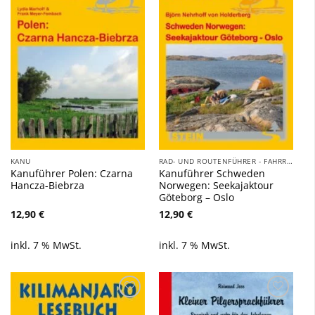
Wunschliste
Wunschliste
hinzufügen
hinzufügen
KANU
RAD- UND ROUTENFÜHRER - FAHRRAD, AUTO, WOHNMOBIL, BOOT
Kanuführer Polen: Czarna
Kanuführer Schweden
Hancza-Biebrza
Norwegen: Seekajaktour
Göteborg – Oslo
12,90
€
12,90
€
inkl. 7 % MwSt.
inkl. 7 % MwSt.
Zu
Zu