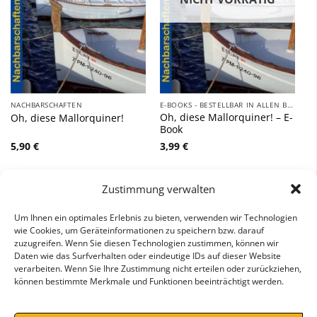
NACHBARSCHAFTEN
E-BOOKS - BESTELLBAR IN ALLEN BEKANNTEN E-BOOK-STORES!
Oh, diese Mallorquiner! – E-
Oh, diese Mallorquiner!
Book
5,90
€
3,99
€
inkl. 7 % MwSt.
Zustimmung verwalten
Um Ihnen ein optimales Erlebnis zu bieten, verwenden wir Technologien
1
2
3
4
…
15
16
17
wie Cookies, um Geräteinformationen zu speichern bzw. darauf
zuzugreifen. Wenn Sie diesen Technologien zustimmen, können wir
Daten wie das Surfverhalten oder eindeutige IDs auf dieser Website
verarbeiten. Wenn Sie Ihre Zustimmung nicht erteilen oder zurückziehen,
können bestimmte Merkmale und Funktionen beeinträchtigt werden.