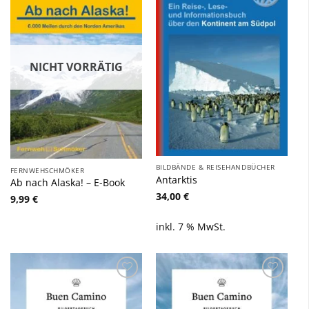
Zu
Zu
Wunschliste
Wunschliste
hinzufügen
hinzufügen
NICHT VORRÄTIG
BILDBÄNDE & REISEHANDBÜCHER
FERNWEHSCHMÖKER
Antarktis
Ab nach Alaska! – E-Book
34,00
€
9,99
€
inkl. 7 % MwSt.
Zu
Zu
Wunschliste
Wunschliste