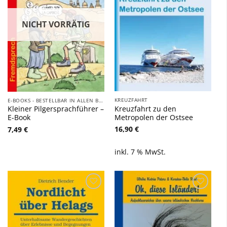
NICHT VORRÄTIG
KREUZFAHRT
E-BOOKS - BESTELLBAR IN ALLEN BEKANNTEN E-BOOK-STORES!
Kreuzfahrt zu den
Kleiner Pilgersprachführer –
Metropolen der Ostsee
E-Book
16,90
€
7,49
€
inkl. 7 % MwSt.
Zu
Zu
Wunschliste
Wunschliste
hinzufügen
hinzufügen