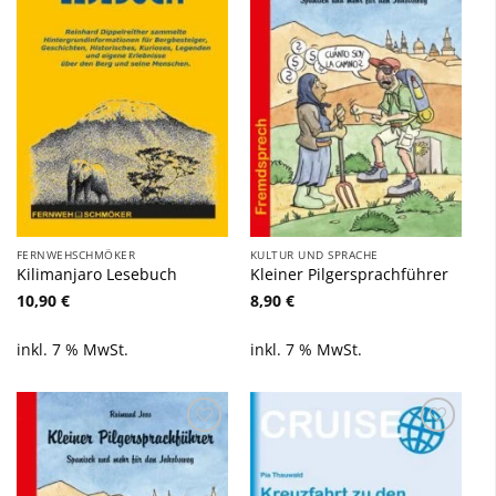
Wunschliste
Wunschliste
hinzufügen
hinzufügen
FERNWEHSCHMÖKER
KULTUR UND SPRACHE
Kilimanjaro Lesebuch
Kleiner Pilgersprachführer
10,90
€
8,90
€
inkl. 7 % MwSt.
inkl. 7 % MwSt.
Zu
Zu
Wunschliste
Wunschliste
hinzufügen
hinzufügen