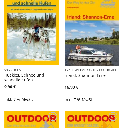
Zu
Zu
Wunschliste
Wunschliste
hinzufügen
hinzufügen
SONSTIGES
RAD- UND ROUTENFÜHRER - FAHRRAD, AUTO, WOHNMOBIL, BOOT
Huskies, Schnee und
Irland: Shannon-Erne
schnelle Kufen
9,90
€
16,90
€
inkl. 7 % MwSt.
inkl. 7 % MwSt.
Zu
Zu