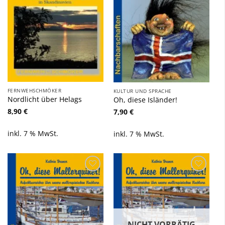
FERNWEHSCHMÖKER
KULTUR UND SPRACHE
Nordlicht über Helags
Oh, diese Isländer!
8,90
€
7,90
€
inkl. 7 % MwSt.
inkl. 7 % MwSt.
Zu
Zu
Wunschliste
Wunschliste
hinzufügen
hinzufügen
NICHT VORRÄTIG