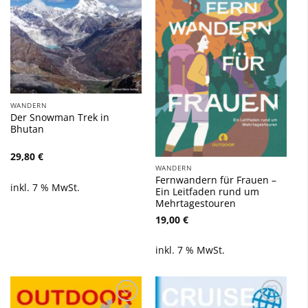
Zu
Zu
Wunschliste
Wunschliste
hinzufügen
hinzufügen
WANDERN
Der Snowman Trek in
Bhutan
29,80
€
WANDERN
Fernwandern für Frauen –
inkl. 7 % MwSt.
Ein Leitfaden rund um
Mehrtagestouren
19,00
€
inkl. 7 % MwSt.