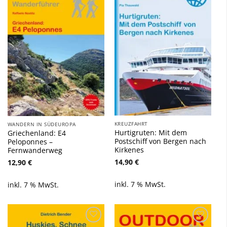
Zu
Zu
Wunschliste
Wunschliste
hinzufügen
hinzufügen
KREUZFAHRT
WANDERN IN SÜDEUROPA
Hurtigruten: Mit dem
Griechenland: E4
Postschiff von Bergen nach
Peloponnes –
Kirkenes
Fernwanderweg
14,90
€
12,90
€
inkl. 7 % MwSt.
inkl. 7 % MwSt.