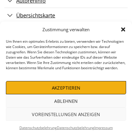
Autoreninfo
Übersichtskarte
Pressestimmen
Zustimmung verwalten
Um Ihnen ein optimales Erlebnis zu bieten, verwenden wir Technologien
wie Cookies, um Geräteinformationen zu speichern bzw. darauf
zuzugreifen. Wenn Sie diesen Technologien zustimmen, können wir
Daten wie das Surfverhalten oder eindeutige IDs auf dieser Website
verarbeiten. Wenn Sie Ihre Zustimmung nicht erteilen oder zurückziehen,
können bestimmte Merkmale und Funktionen beeinträchtigt werden.
AKZEPTIEREN
IMPRESSUM
AGB
WIDERRUFSBELEHRUNG
DATENSCHUTZBELEHRUNG
ZAHLUNGSARTEN
VERSANDKOSTEN
DEALS %
ABLEHNEN
Copyright 2026 ©
Conrad Stein Verlag
VOREINSTELLUNGEN ANZEIGEN
VERTRAG WIDERRUFEN
Datenschutzbelehrung
Datenschutzbelehrung
Impressum