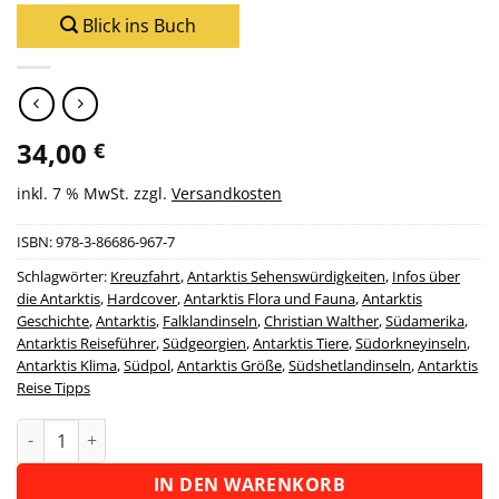
Blick ins Buch
34,00
€
inkl. 7 % MwSt.
zzgl.
Versandkosten
ISBN:
978-3-86686-967-7
Schlagwörter:
Kreuzfahrt
,
Antarktis Sehenswürdigkeiten
,
Infos über
die Antarktis
,
Hardcover
,
Antarktis Flora und Fauna
,
Antarktis
Geschichte
,
Antarktis
,
Falklandinseln
,
Christian Walther
,
Südamerika
,
Antarktis Reiseführer
,
Südgeorgien
,
Antarktis Tiere
,
Südorkneyinseln
,
Antarktis Klima
,
Südpol
,
Antarktis Größe
,
Südshetlandinseln
,
Antarktis
Reise Tipps
Antarktis Menge
Alternative:
IN DEN WARENKORB