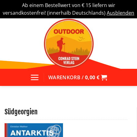
Ab einem Bestellwert von € 15 liefern wir
versandkostenfrei! (innerhalb Deutschlands)
Ausblenden
Zum
Inhalt
springen
WARENKORB /
0,00
€
Südgeorgien