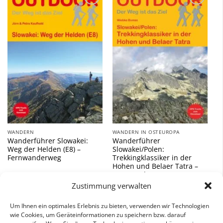
Zu
Zu
Wunschliste
Wunschliste
hinzufügen
hinzufügen
WANDERN
WANDERN IN OSTEUROPA
Wanderführer Slowakei:
Wanderführer
Weg der Helden (E8) –
Slowakei/Polen:
Fernwanderweg
Trekkingklassiker in der
Hohen und Belaer Tatra –
Fernwanderweg
Zustimmung verwalten
12,90
€
12,90
€
Um Ihnen ein optimales Erlebnis zu bieten, verwenden wir Technologien
inkl. 7 % MwSt.
inkl. 7 % MwSt.
wie Cookies, um Geräteinformationen zu speichern bzw. darauf