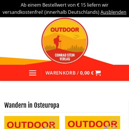
Ab einem Bestellwert von € 15 liefern wir
versandkostenfrei! (innerhalb Deutschlands)
Ausblenden
Zum
Inhalt
springen
WARENKORB /
0,00
€
Wandern in Osteuropa