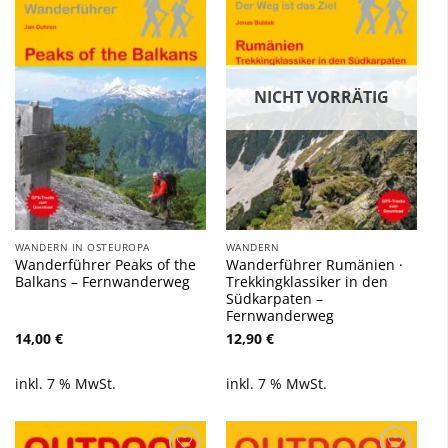
Zu
Zu
Wunschliste
Wunschliste
hinzufügen
hinzufügen
NICHT VORRÄTIG
WANDERN IN OSTEUROPA
WANDERN
Wanderführer Peaks of the
Wanderführer Rumänien ·
Balkans – Fernwanderweg
Trekkingklassiker in den
Südkarpaten –
Fernwanderweg
14,00
€
12,90
€
inkl. 7 % MwSt.
inkl. 7 % MwSt.