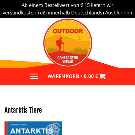
Ab einem Bestellwert von € 15 liefern wir
versandkostenfrei! (innerhalb Deutschlands)
Ausblenden
Zum
Inhalt
springen
WARENKORB /
0,00
€
Antarktis Tiere