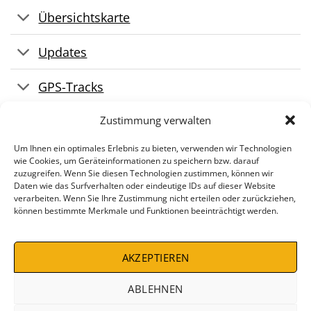
Übersichtskarte
Updates
GPS-Tracks
Zustimmung verwalten
Audiosprachführer
Um Ihnen ein optimales Erlebnis zu bieten, verwenden wir Technologien
wie Cookies, um Geräteinformationen zu speichern bzw. darauf
zuzugreifen. Wenn Sie diesen Technologien zustimmen, können wir
Daten wie das Surfverhalten oder eindeutige IDs auf dieser Website
verarbeiten. Wenn Sie Ihre Zustimmung nicht erteilen oder zurückziehen,
können bestimmte Merkmale und Funktionen beeinträchtigt werden.
AKZEPTIEREN
IMPRESSUM
AGB
WIDERRUFSBELEHRUNG
DATENSCHUTZBELEHRUNG
ZAHLUNGSARTEN
VERSANDKOSTEN
DEALS %
ABLEHNEN
Copyright 2026 ©
Conrad Stein Verlag