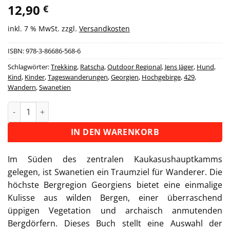
12,90
€
inkl. 7 % MwSt.
zzgl.
Versandkosten
ISBN:
978-3-86686-568-6
Schlagwörter:
Trekking
,
Ratscha
,
Outdoor Regional
,
Jens Jäger
,
Hund
,
Kind
,
Kinder
,
Tageswanderungen
,
Georgien
,
Hochgebirge
,
429
,
Wandern
,
Swanetien
Wanderführer Georgien - 21 Tageswanderungen Menge
Alternative:
IN DEN WARENKORB
Im Süden des zentralen Kaukasushauptkamms
gelegen, ist Swanetien ein Traumziel für Wanderer. Die
höchste Bergregion Georgiens bietet eine einmalige
Kulisse aus wilden Bergen, einer überraschend
üppigen Vegetation und archaisch anmutenden
Bergdörfern. Dieses Buch stellt eine Auswahl der