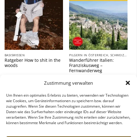
BASISWISSEN
PILGERN IN ÖSTERREICH, SCHWEIZ UND ITALIEN
Ratgeber How to shit in the
Wanderführer Italien:
woods
Franziskusweg –
Fernwanderweg
9,90
€
18,00
€
Zustimmung verwalten
inkl. 7 % MwSt.
inkl. 7 % MwSt.
Um Ihnen ein optimales Erlebnis zu bieten, verwenden wir Technologien
wie Cookies, um Geräteinformationen zu speichern bzw. darauf
zuzugreifen. Wenn Sie diesen Technologien zustimmen, können wir
Daten wie das Surfverhalten oder eindeutige IDs auf dieser Website
verarbeiten. Wenn Sie Ihre Zustimmung nicht erteilen oder zurückziehen,
können bestimmte Merkmale und Funktionen beeinträchtigt werden.