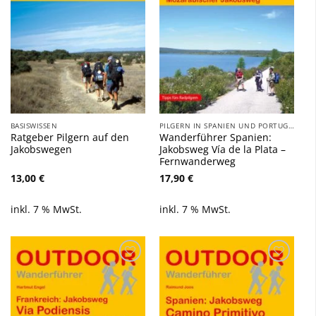
BASISWISSEN
PILGERN IN SPANIEN UND PORTUGAL
Ratgeber Pilgern auf den
Wanderführer Spanien:
Jakobswegen
Jakobsweg Vía de la Plata –
Fernwanderweg
13,00
€
17,90
€
inkl. 7 % MwSt.
inkl. 7 % MwSt.
Zu
Zu
Wunschliste
Wunschliste
hinzufügen
hinzufügen