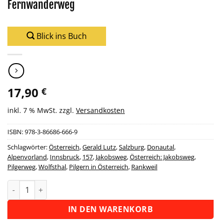
Fernwanderweg
Blick ins Buch
17,90
€
inkl. 7 % MwSt.
zzgl.
Versandkosten
ISBN:
978-3-86686-666-9
Schlagwörter:
Österreich
,
Gerald Lutz
,
Salzburg
,
Donautal
,
Alpenvorland
,
Innsbruck
,
157
,
Jakobsweg
,
Österreich: Jakobsweg
,
Pilgerweg
,
Wolfsthal
,
Pilgern in Österreich
,
Rankweil
Wanderführer Österreich: Jakobsweg - Fernwanderweg Menge
Alternative:
IN DEN WARENKORB