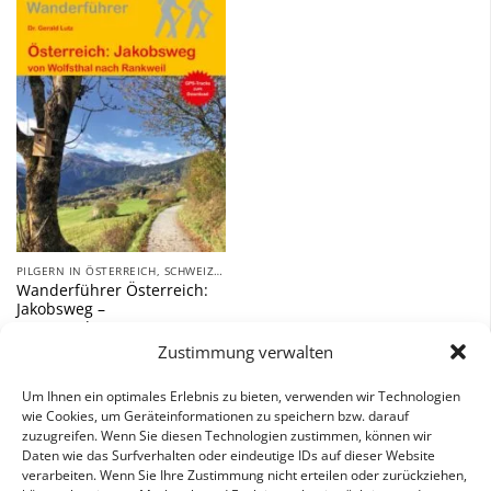
Zu
Wunschliste
hinzufügen
PILGERN IN ÖSTERREICH, SCHWEIZ UND ITALIEN
Wanderführer Österreich:
Jakobsweg –
Fernwanderweg
Zustimmung verwalten
17,90
€
Um Ihnen ein optimales Erlebnis zu bieten, verwenden wir Technologien
inkl. 7 % MwSt.
wie Cookies, um Geräteinformationen zu speichern bzw. darauf
zuzugreifen. Wenn Sie diesen Technologien zustimmen, können wir
Daten wie das Surfverhalten oder eindeutige IDs auf dieser Website
verarbeiten. Wenn Sie Ihre Zustimmung nicht erteilen oder zurückziehen,