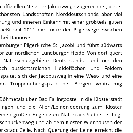
offiziellen Netz der Jakobswege zugerechnet, bietet
schönsten Landschaften Norddeutschlands aber viel
ung und inneren Einkehr mit einer großteils guten
hließt seit 2011 die Lücke der Pilgerwege zwischen
bei Hannover.
mburger Pilgerkirche St. Jacobi und führt südwärts
or zur nördlichen Lüneburger Heide. Von dort quert
n Naturschutzgebiete Deutschlands rund um den
ch aussichtsreichen Heideflächen und Feldern
 spaltet sich der Jacobusweg in eine West- und eine
igen Truppenübungsplatz bei Bergen weiträumig
Böhmetals über Bad Fallingbostel in die Klosterstadt
ingen und die Aller-/Leineniederung zum Kloster
einen großen Bogen zum Naturpark Südheide, folgt
dschnuckenweg und ab dem Kloster Wienhausen der
erkstadt Celle. Nach Querung der Leine erreicht die