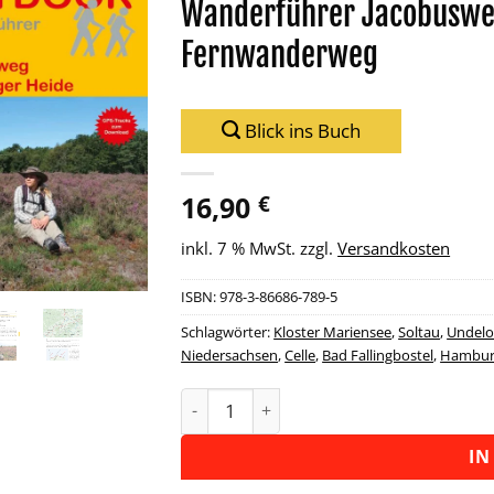
Wanderführer Jacobuswe
Zu
Fernwanderweg
Wunschliste
hinzufügen
Blick ins Buch
16,90
€
inkl. 7 % MwSt.
zzgl.
Versandkosten
ISBN:
978-3-86686-789-5
Schlagwörter:
Kloster Mariensee
,
Soltau
,
Undel
Niedersachsen
,
Celle
,
Bad Fallingbostel
,
Hambur
Wanderführer Jacobusweg Lüneburge
Alternative:
IN