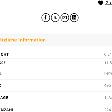
Zu
ätzliche Information
ICHT
0,21
SE
11,5
E
Fer
D
495
LAGE
1. A
ENZAHL
224