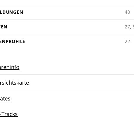
ILDUNGEN
40
TEN
27, 
ENPROFILE
22
oreninfo
rsichtskarte
ates
-Tracks