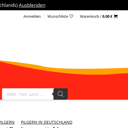
schlands)
Ausblenden
Anmelden
Wunschliste
Warenkorb /
0,00
€
Products
search
PILGERN
/
PILGERN IN DEUTSCHLAND