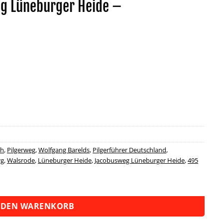
g Lüneburger Heide –
oh
,
Pilgerweg
,
Wolfgang Barelds
,
Pilgerführer Deutschland
,
g
,
Walsrode
,
Lüneburger Heide
,
Jacobusweg Lüneburger Heide
,
495
r Heide - Fernwanderweg Menge
 DEN WARENKORB