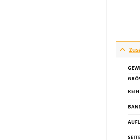
Zus
GEW
GRÖS
REIH
BAN
AUF
SEIT