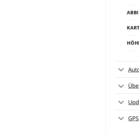
ABB
KAR
HÖH
Aut
Übe
Upd
GPS