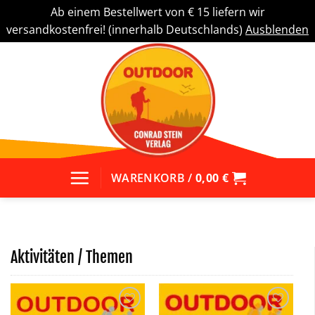
Ab einem Bestellwert von € 15 liefern wir
versandkostenfrei! (innerhalb Deutschlands)
Ausblenden
Zum
Inhalt
springen
WARENKORB /
0,00
€
Aktivitäten / Themen