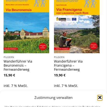
Zu
Zu
Wunschliste
Wunschliste
hinzufügen
hinzufügen
PILGERN
PILGERN
Wanderführer Via
Wanderführer Via
Beuronensis –
Francigena –
Fernwanderweg
Fernwanderweg
15,90
€
19,90
€
inkl. 7 % MwSt.
inkl. 7 % MwSt.
Zustimmung verwalten
1
2
3
…
13
14
15
16