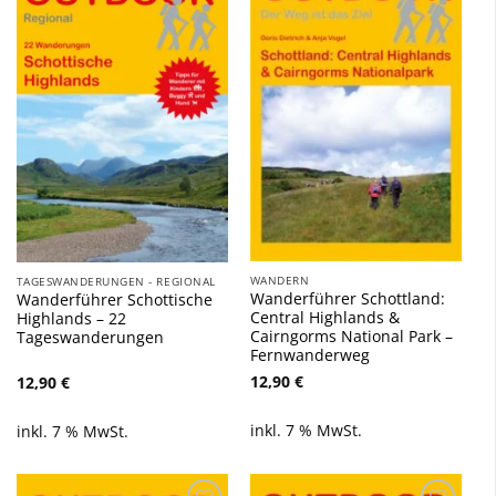
Zu
Zu
Wunschliste
Wunschliste
hinzufügen
hinzufügen
WANDERN
TAGESWANDERUNGEN - REGIONAL
Wanderführer Schottland:
Wanderführer Schottische
Central Highlands &
Highlands – 22
Cairngorms National Park –
Tageswanderungen
Fernwanderweg
12,90
€
12,90
€
inkl. 7 % MwSt.
inkl. 7 % MwSt.