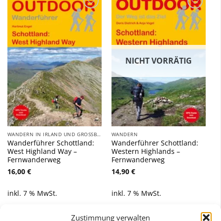
Zu
Zu
Wunschliste
Wunschliste
hinzufügen
hinzufügen
NICHT VORRÄTIG
WANDERN IN IRLAND UND GROSSBRITANNIEN
WANDERN
Wanderführer Schottland:
Wanderführer Schottland:
West Highland Way –
Western Highlands –
Fernwanderweg
Fernwanderweg
16,00
€
14,90
€
inkl. 7 % MwSt.
inkl. 7 % MwSt.
Zustimmung verwalten