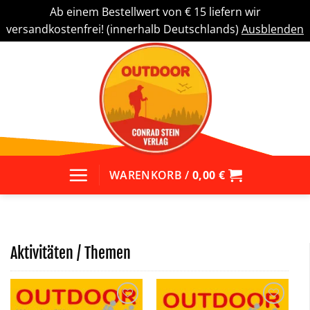
Ab einem Bestellwert von € 15 liefern wir
versandkostenfrei! (innerhalb Deutschlands)
Ausblenden
Zum
Inhalt
springen
WARENKORB /
0,00
€
Aktivitäten / Themen