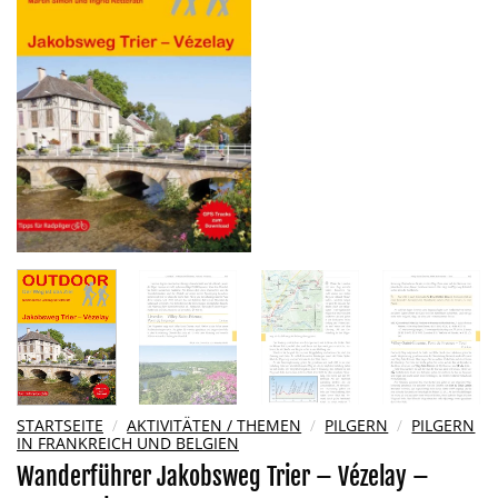
Wunschliste
hinzufügen
STARTSEITE
/
AKTIVITÄTEN / THEMEN
/
PILGERN
/
PILGERN
IN FRANKREICH UND BELGIEN
Wanderführer Jakobsweg Trier – Vézelay –