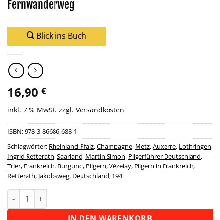
Fernwanderweg
Blick ins Buch
16,90
€
inkl. 7 % MwSt.
zzgl.
Versandkosten
ISBN:
978-3-86686-688-1
Schlagwörter:
Rheinland-Pfalz
,
Champagne
,
Metz
,
Auxerre
,
Lothringen
,
Ingrid Retterath
,
Saarland
,
Martin Simon
,
Pilgerführer Deutschland
,
Trier
,
Frankreich
,
Burgund
,
Pilgern
,
Vézelay
,
Pilgern in Frankreich
,
Retterath
,
Jakobsweg
,
Deutschland
,
194
Wanderführer Jakobsweg Trier - Vézelay - Fernwanderweg Me
Alternative:
IN DEN WARENKORB