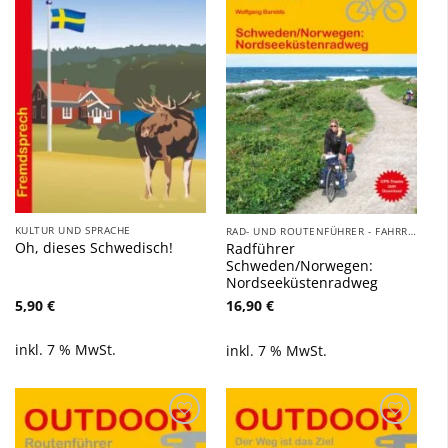
Wunschliste
Wunschliste
hinzufügen
hinzufügen
KULTUR UND SPRACHE
RAD- UND ROUTENFÜHRER - FAHRRAD, AUTO, WOHNMOBIL, BOOT
Oh, dieses Schwedisch!
Radführer
Schweden/Norwegen:
Nordseeküstenradweg
5,90
€
16,90
€
inkl. 7 % MwSt.
inkl. 7 % MwSt.
Zu
Zu