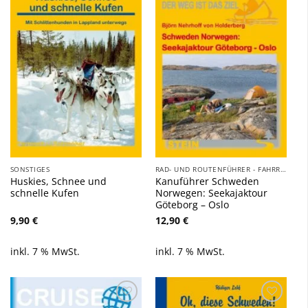
Zu
Zu
Wunschliste
Wunschliste
hinzufügen
hinzufügen
SONSTIGES
RAD- UND ROUTENFÜHRER - FAHRRAD, AUTO, WOHNMOBIL, BOOT
Huskies, Schnee und
Kanuführer Schweden
schnelle Kufen
Norwegen: Seekajaktour
Göteborg – Oslo
9,90
€
12,90
€
inkl. 7 % MwSt.
inkl. 7 % MwSt.