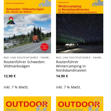
Wunschliste
Wunschliste
hinzufügen
hinzufügen
RAD- UND ROUTENFÜHRER - FAHRRAD, AUTO, WOHNMOBIL, BOOT
RAD- UND ROUTENFÜHRER - FAHRRAD, AUTO, WOHNMOBIL, BOOT
Routenführer Schweden:
Routenführer
Vildmarksvägen
Wintercamping in
Nordskandinavien
12,90
€
14,90
€
inkl. 7 % MwSt.
inkl. 7 % MwSt.
Zu
Zu