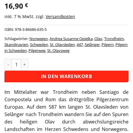
16,90
€
inkl. 7 % MwSt.
zzgl.
Versandkosten
ISBN:
978-3-86686-635-5
Schlagwörter:
Norwegen
,
Andrea Susanne Opielka
,
Olav
,
Trondheim
,
Skandinavien
,
Schweden
,
St. Olavsleden
,
447
,
Selånger
,
Pilgern
,
Pilgern
in Schweden
,
Pilgerweg
,
St. Olavsweg
Wanderführer St. Olavsleden - Fernwanderweg Menge
Alternative:
IN DEN WARENKORB
Im Mittelalter war Trondheim neben Santiago de
Compostela und Rom das drittgrößte Pilgerzentrum
Europas. Auf dem 587 km langen St. Olavsleden von
Selånger nach Trondheim wandern Sie auf den Spuren
des heiligen Olav durch abwechslungsreiche
Landschaften im Herzen Schwedens und Norwegens.