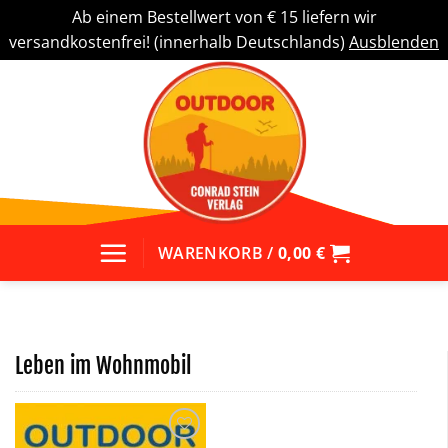
Ab einem Bestellwert von € 15 liefern wir
versandkostenfrei! (innerhalb Deutschlands)
Ausblenden
Zum
Inhalt
springen
WARENKORB /
0,00
€
Leben im Wohnmobil