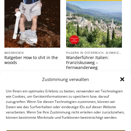
BASISWISSEN
PILGERN IN ÖSTERREICH, SCHWEIZ UND ITALIEN
Ratgeber How to shit in the
Wanderführer Italien:
woods
Franziskusweg –
Fernwanderweg
9,90
€
18,00
€
Zustimmung verwalten
inkl. 7 % MwSt.
inkl. 7 % MwSt.
Um Ihnen ein optimales Erlebnis zu bieten, verwenden wir Technologien
wie Cookies, um Geräteinformationen zu speichern bzw. darauf
zuzugreifen. Wenn Sie diesen Technologien zustimmen, können wir
Daten wie das Surfverhalten oder eindeutige IDs auf dieser Website
verarbeiten. Wenn Sie Ihre Zustimmung nicht erteilen oder zurückziehen,
können bestimmte Merkmale und Funktionen beeinträchtigt werden.