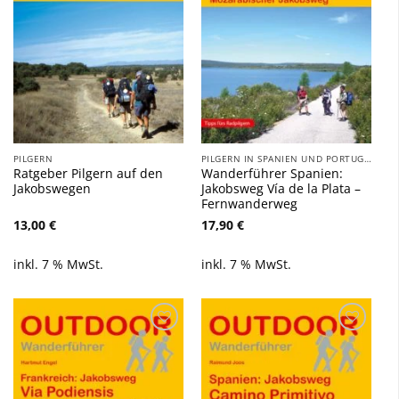
PILGERN
PILGERN IN SPANIEN UND PORTUGAL
Ratgeber Pilgern auf den
Wanderführer Spanien:
Jakobswegen
Jakobsweg Vía de la Plata –
Fernwanderweg
13,00
€
17,90
€
inkl. 7 % MwSt.
inkl. 7 % MwSt.
Zu
Zu
Wunschliste
Wunschliste
hinzufügen
hinzufügen