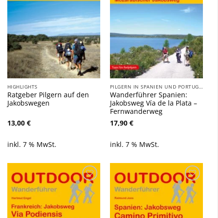
HIGHLIGHTS
PILGERN IN SPANIEN UND PORTUGAL
Ratgeber Pilgern auf den
Wanderführer Spanien:
Jakobswegen
Jakobsweg Vía de la Plata –
Fernwanderweg
13,00
€
17,90
€
inkl. 7 % MwSt.
inkl. 7 % MwSt.
Zu
Zu
Wunschliste
Wunschliste
hinzufügen
hinzufügen