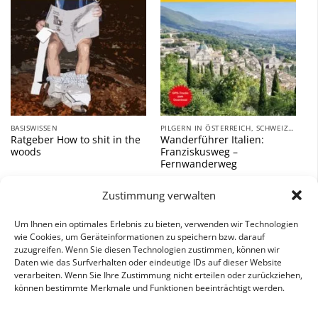
BASISWISSEN
PILGERN IN ÖSTERREICH, SCHWEIZ UND ITALIEN
Ratgeber How to shit in the
Wanderführer Italien:
woods
Franziskusweg –
Fernwanderweg
9,90
€
18,00
€
Zustimmung verwalten
inkl. 7 % MwSt.
inkl. 7 % MwSt.
Um Ihnen ein optimales Erlebnis zu bieten, verwenden wir Technologien
wie Cookies, um Geräteinformationen zu speichern bzw. darauf
zuzugreifen. Wenn Sie diesen Technologien zustimmen, können wir
Daten wie das Surfverhalten oder eindeutige IDs auf dieser Website
verarbeiten. Wenn Sie Ihre Zustimmung nicht erteilen oder zurückziehen,
können bestimmte Merkmale und Funktionen beeinträchtigt werden.