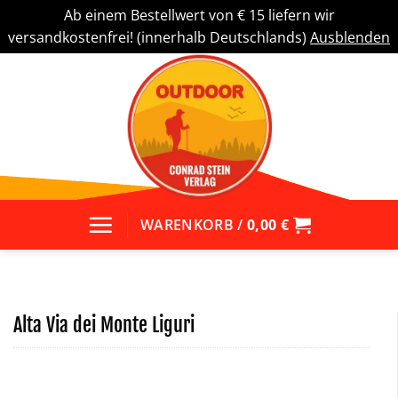
Ab einem Bestellwert von € 15 liefern wir
versandkostenfrei! (innerhalb Deutschlands)
Ausblenden
Zum
Inhalt
springen
WARENKORB /
0,00
€
Alta Via dei Monte Liguri