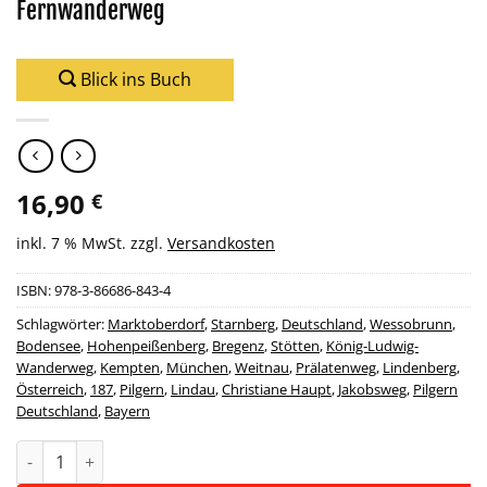
Fernwanderweg
Blick ins Buch
16,90
€
inkl. 7 % MwSt.
zzgl.
Versandkosten
ISBN:
978-3-86686-843-4
Schlagwörter:
Marktoberdorf
,
Starnberg
,
Deutschland
,
Wessobrunn
,
Bodensee
,
Hohenpeißenberg
,
Bregenz
,
Stötten
,
König-Ludwig-
Wanderweg
,
Kempten
,
München
,
Weitnau
,
Prälatenweg
,
Lindenberg
,
Österreich
,
187
,
Pilgern
,
Lindau
,
Christiane Haupt
,
Jakobsweg
,
Pilgern
Deutschland
,
Bayern
Wanderführer Jakobsweg München - Lindau - Fernwanderweg
Alternative: