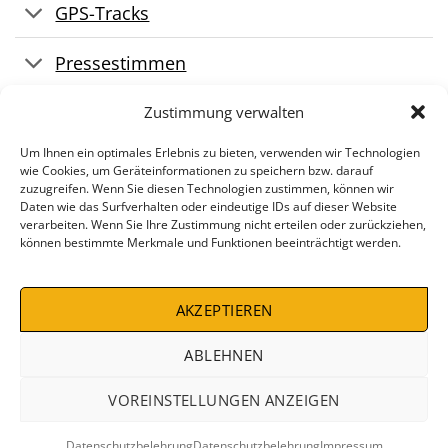
GPS-Tracks
Pressestimmen
Links
Zustimmung verwalten
Um Ihnen ein optimales Erlebnis zu bieten, verwenden wir Technologien
wie Cookies, um Geräteinformationen zu speichern bzw. darauf
zuzugreifen. Wenn Sie diesen Technologien zustimmen, können wir
Daten wie das Surfverhalten oder eindeutige IDs auf dieser Website
verarbeiten. Wenn Sie Ihre Zustimmung nicht erteilen oder zurückziehen,
können bestimmte Merkmale und Funktionen beeinträchtigt werden.
AKZEPTIEREN
IMPRESSUM
AGB
WIDERRUFSBELEHRUNG
DATENSCHUTZBELEHRUNG
ZAHLUNGSARTEN
VERSANDKOSTEN
DEALS %
ABLEHNEN
Copyright 2026 ©
Conrad Stein Verlag
VOREINSTELLUNGEN ANZEIGEN
VERTRAG WIDERRUFEN
Datenschutzbelehrung
Datenschutzbelehrung
Impressum