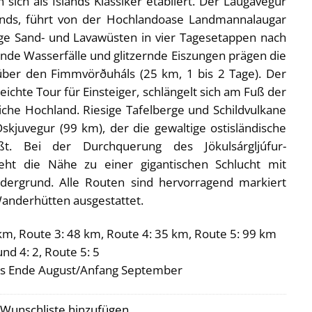
 sich als Islands Klassiker etabliert. Der Laugavegur
ands, führt von der Hochlandoase Landmannalaugar
ge Sand- und Lavawüsten in vier Tagesetappen nach
nde Wasserfälle und glitzernde Eiszungen prägen die
ber den Fimmvörðuháls (25 km, 1 bis 2 Tage). Der
 leichte Tour für Einsteiger, schlängelt sich am Fuß der
iche Hochland. Riesige Tafelberge und Schildvulkane
kjuvegur (99 km), der die gewaltige ostisländische
ßt. Bei der Durchquerung des Jökulsárgljúfur-
eht die Nähe zu einer gigantischen Schlucht mit
dergrund. Alle Routen sind hervorragend markiert
anderhütten ausgestattet.
 km, Route 3: 48 km, Route 4: 35 km, Route 5: 99 km
und 4: 2, Route 5: 5
i bis Ende August/Anfang September
 Wunschliste hinzufügen