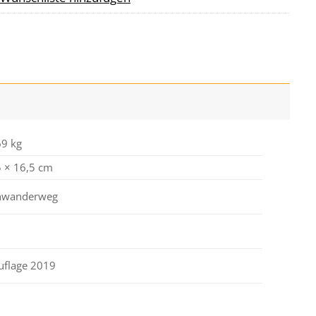
69 kg
5 × 16,5 cm
nwanderweg
uflage 2019