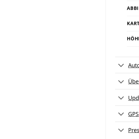
ABB
KAR
HÖH
Aut
Übe
Upd
GPS
Pre