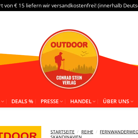
 von € 15 liefern wir versandkostenfrei! (innerhalb Deut
DEALS %
PRESSE
HANDEL
ÜBER UNS
STARTSEITE
/
REIHE
/
FERNWANDERWEGE 
SKANDINAVIEN