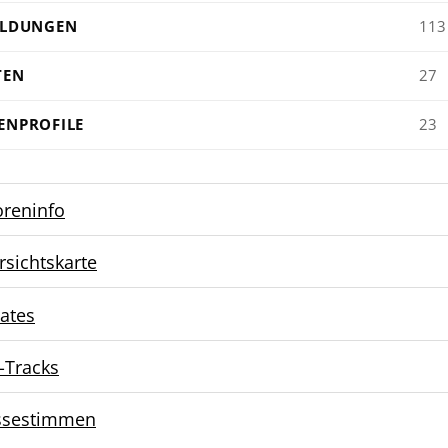
ILDUNGEN
113
TEN
27
ENPROFILE
23
oreninfo
rsichtskarte
ates
-Tracks
ssestimmen