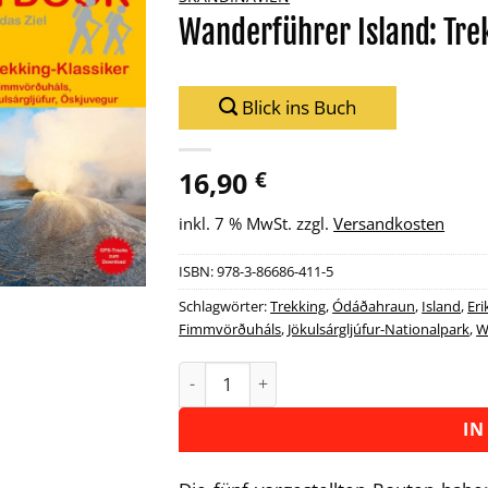
Wanderführer Island: Tr
Zu
Wunschliste
hinzufügen
Blick ins Buch
16,90
€
inkl. 7 % MwSt.
zzgl.
Versandkosten
ISBN:
978-3-86686-411-5
Schlagwörter:
Trekking
,
Ódáðahraun
,
Island
,
Eri
Fimmvörðuháls
,
Jökulsárgljúfur-Nationalpark
,
W
Wanderführer Island: Trekking-Klass
Alternative:
IN