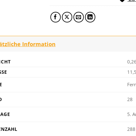
ätzliche Information
ICHT
0,2
SE
11,
E
Fer
D
28
LAGE
5. A
ENZAHL
288