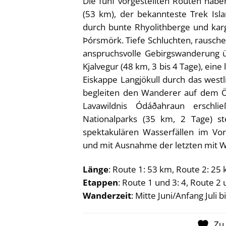
Die fünf vorgestellten Routen haben
(53 km), der bekannteste Trek Isl
durch bunte Rhyolithberge und kar
Þórsmörk. Tiefe Schluchten, rausche
anspruchsvolle Gebirgswanderung ü
Kjalvegur (48 km, 3 bis 4 Tage), eine
Eiskappe Langjökull durch das westl
begleiten den Wanderer auf dem Ös
Lavawildnis Ódáðahraun erschlie
Nationalparks (35 km, 2 Tage) st
spektakulären Wasserfällen im Vor
und mit Ausnahme der letzten mit W
Länge
: Route 1: 53 km, Route 2: 25
Etappen
: Route 1 und 3: 4, Route 2 
Wanderzeit
: Mitte Juni/Anfang Jul
Zu