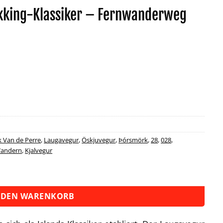
ekking-Klassiker – Fernwanderweg
k Van de Perre
,
Laugavegur
,
Öskjuvegur
,
Þórsmörk
,
28
,
028
,
andern
,
Kjalvegur
iker - Fernwanderweg Menge
 DEN WARENKORB