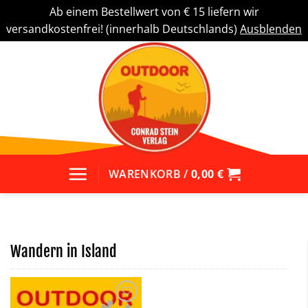
Ab einem Bestellwert von € 15 liefern wir
versandkostenfrei! (innerhalb Deutschlands)
Ausblenden
Zum
Inhalt
springen
WARENKORB /
0,00
€
Wandern in Island