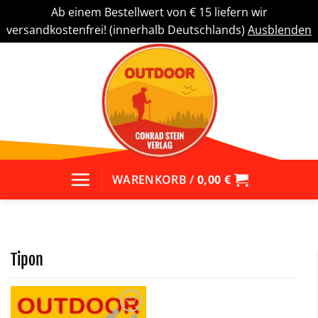
Ab einem Bestellwert von € 15 liefern wir
versandkostenfrei! (innerhalb Deutschlands)
Ausblenden
Zum
Inhalt
springen
WARENKORB /
0,00
€
Tipon