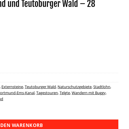
d und Teutoburger Wald – 28
,
Externsteine
,
Teutoburger Wald
,
Naturschutzgebiete
,
Stadtlohn
,
ortmund-Ems-Kanal
,
Tagestouren
,
Telgte
,
Wandern mit Buggy
,
nd
oburger Wald - 28 Tagestouren Menge
 DEN WARENKORB