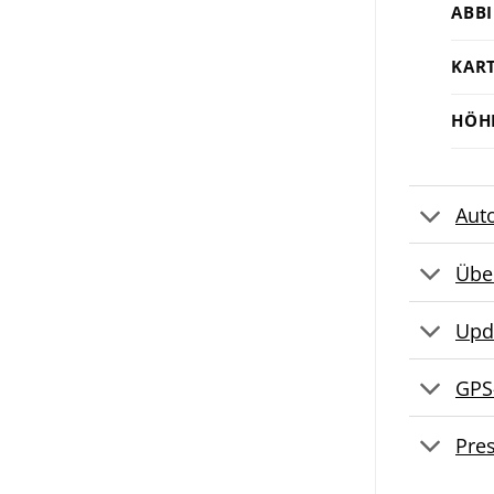
ABB
KAR
HÖH
Aut
Übe
Upd
GPS
Pre