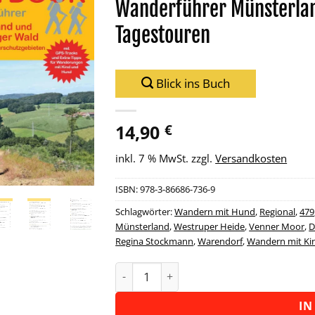
Wanderführer Münsterlan
Zu
Tagestouren
Wunschliste
hinzufügen
Blick ins Buch
14,90
€
inkl. 7 % MwSt.
zzgl.
Versandkosten
ISBN:
978-3-86686-736-9
Schlagwörter:
Wandern mit Hund
,
Regional
,
479
Münsterland
,
Westruper Heide
,
Venner Moor
,
D
Regina Stockmann
,
Warendorf
,
Wandern mit Ki
Wanderführer Münsterland und Teut
Alternative:
IN