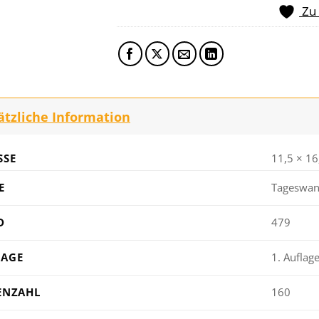
Zu
ätzliche Information
SE
11,5 × 16
E
Tageswan
D
479
LAGE
1. Auflag
ENZAHL
160