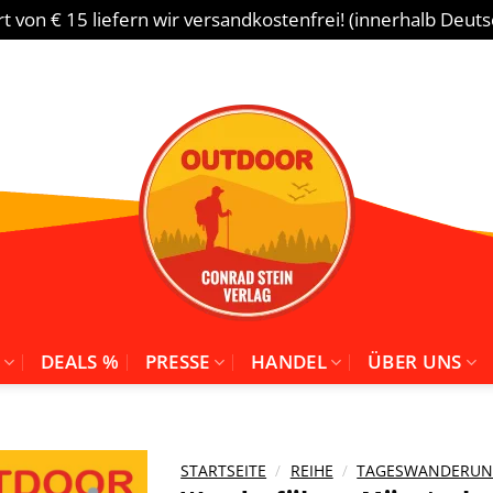
 von € 15 liefern wir versandkostenfrei! (innerhalb Deut
DEALS %
PRESSE
HANDEL
ÜBER UNS
STARTSEITE
/
REIHE
/
TAGESWANDERUNG