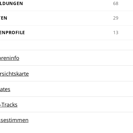
ILDUNGEN
68
TEN
29
ENPROFILE
13
oreninfo
rsichtskarte
ates
-Tracks
ssestimmen