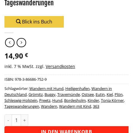
Tageswanderungen
Blick ins Buch
14,90
€
inkl. 7 % MwSt.
zzgl.
Versandkosten
ISBN:
978-3-86686-752-9
Schlagwörter:
Wandern mit Hund
,
Heiligenhafen
,
Wandern in
Deutschland
,
Grömitz
,
Buggy
,
Travemünde
,
Ostsee
,
Eutin
,
Kiel
,
Plön
,
Schleswig-Holstein
,
Preetz
,
Hund
,
Bordesholm
,
Kinder
,
Tonia Körner
,
Tageswanderungen
,
Wandern
,
Wandern mit Kind
,
363
Wanderführer Holsteiner Land - 23 Tageswanderungen Menge
Alternative:
IN DEN WARENKORB