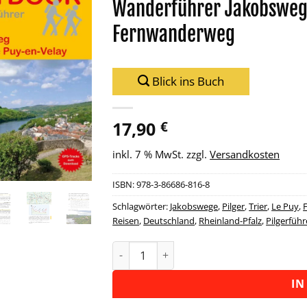
Wanderführer Jakobsweg 
Zu
Fernwanderweg
Wunschliste
hinzufügen
Blick ins Buch
17,90
€
inkl. 7 % MwSt.
zzgl.
Versandkosten
ISBN:
978-3-86686-816-8
Schlagwörter:
Jakobswege
,
Pilger
,
Trier
,
Le Puy
,
Reisen
,
Deutschland
,
Rheinland-Pfalz
,
Pilgerfüh
Wanderführer Jakobsweg Trier - Le 
Alternative:
IN