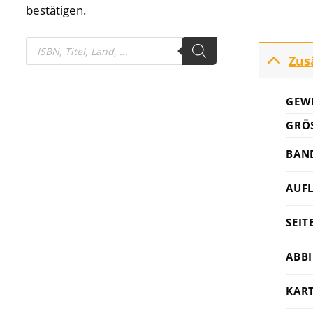
bestätigen.
Products
search
Zus
GEW
GRÖS
BAN
AUF
SEIT
ABB
KAR