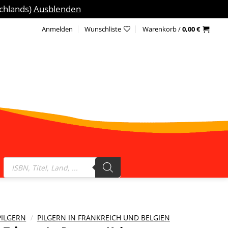
schlands)
Ausblenden
Anmelden
Wunschliste
Warenkorb /
0,00
€
Products
search
PILGERN
/
PILGERN IN FRANKREICH UND BELGIEN