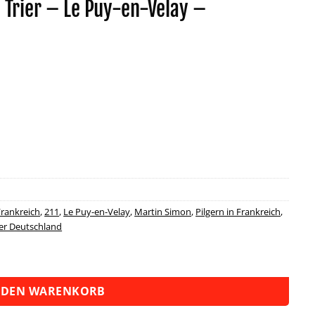
Trier – Le Puy-en-Velay –
Frankreich
,
211
,
Le Puy-en-Velay
,
Martin Simon
,
Pilgern in Frankreich
,
rer Deutschland
Puy-en-Velay - Fernwanderweg Menge
 DEN WARENKORB