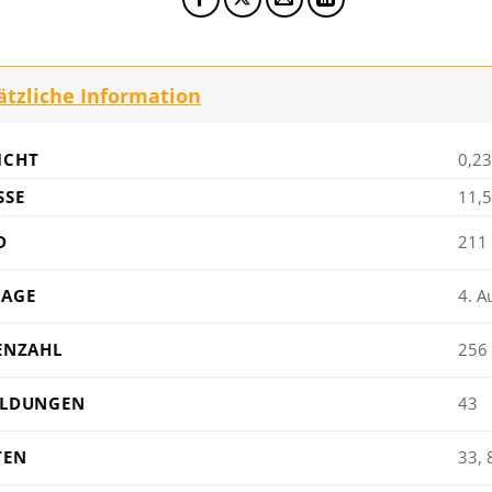
ätzliche Information
ICHT
0,23
SE
11,5
D
211
LAGE
4. A
ENZAHL
256
ILDUNGEN
43
TEN
33, 