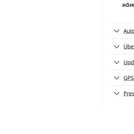
HÖH
Aut
Übe
Upd
GPS
Pre