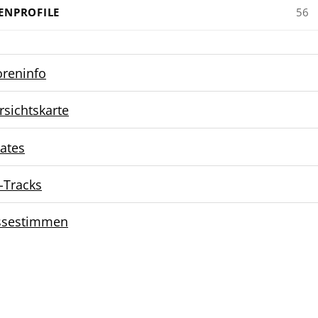
ENPROFILE
56
oreninfo
rsichtskarte
ates
-Tracks
ssestimmen