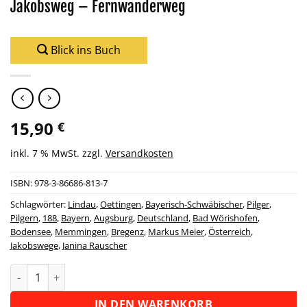
Jakobsweg – Fernwanderweg
Blick ins Buch
15,90
€
inkl. 7 % MwSt.
zzgl.
Versandkosten
ISBN:
978-3-86686-813-7
Schlagwörter:
Lindau
,
Oettingen
,
Bayerisch-Schwäbischer
,
Pilger
,
Pilgern
,
188
,
Bayern
,
Augsburg
,
Deutschland
,
Bad Wörishofen
,
Bodensee
,
Memmingen
,
Bregenz
,
Markus Meier
,
Österreich
,
Jakobswege
,
Janina Rauscher
Wanderführer Bayerisch-Schwäbischer Jakobsweg - Fernwand
Alternative:
IN DEN WARENKORB