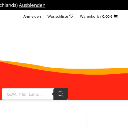
schlands)
Ausblenden
Anmelden
Wunschliste
Warenkorb /
0,00
€
Products
search