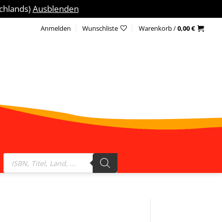
schlands)
Ausblenden
Anmelden
Wunschliste
Warenkorb /
0,00
€
Products
search