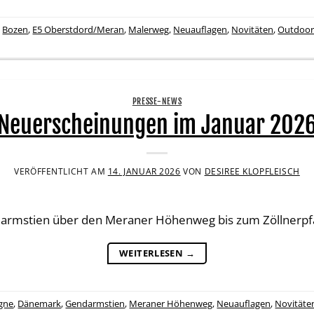
,
Bozen
,
E5 Oberstdord/Meran
,
Malerweg
,
Neuauflagen
,
Novitäten
,
Outdoo
PRESSE-NEWS
Neuerscheinungen im Januar 202
VERÖFFENTLICHT AM
14. JANUAR 2026
VON
DESIREE KLOPFLEISCH
armstien über den Meraner Höhenweg bis zum Zöllnerpf
WEITERLESEN
→
gne
,
Dänemark
,
Gendarmstien
,
Meraner Höhenweg
,
Neuauflagen
,
Novitäte