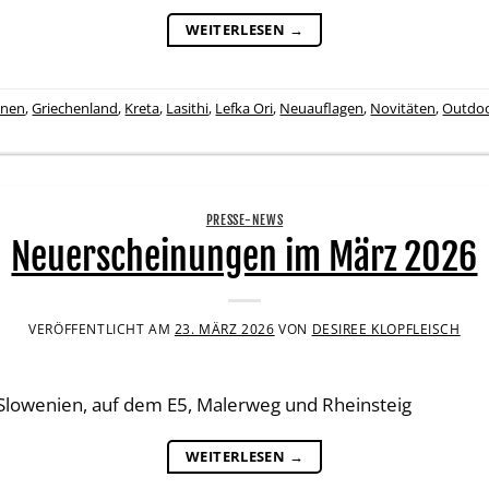
WEITERLESEN
→
ünen
,
Griechenland
,
Kreta
,
Lasithi
,
Lefka Ori
,
Neuauflagen
,
Novitäten
,
Outdo
PRESSE-NEWS
Neuerscheinungen im März 2026
VERÖFFENTLICHT AM
23. MÄRZ 2026
VON
DESIREE KLOPFLEISCH
lowenien, auf dem E5, Malerweg und Rheinsteig
WEITERLESEN
→