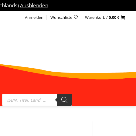
schlands)
Ausblenden
Anmelden
Wunschliste
Warenkorb /
0,00
€
Products
search