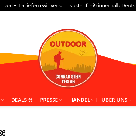
 von € 15 liefern wir versandkostenfrei! (innerhalb Deut
DEALS %
PRESSE
HANDEL
ÜBER UNS
se