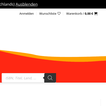
schlands)
Ausblenden
Anmelden
Wunschliste
Warenkorb /
0,00
€
Products
search