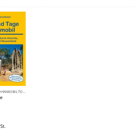
Zu
Wunschliste
hinzufügen
CAMPING & WOHNMOBILTOUREN
e
St.