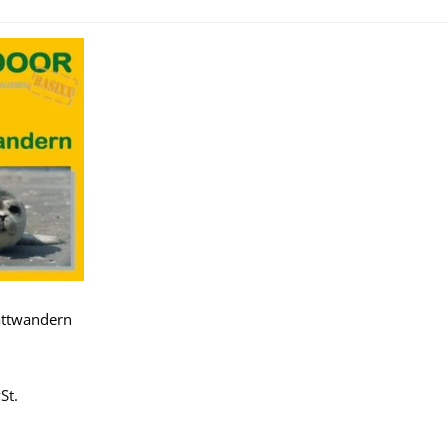
Zu
Wunschliste
hinzufügen
attwandern
St.