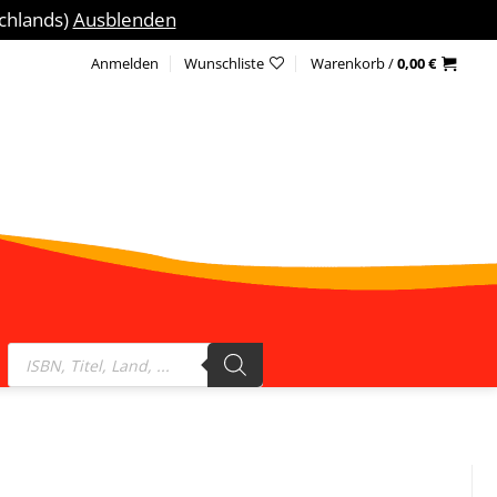
schlands)
Ausblenden
Anmelden
Wunschliste
Warenkorb /
0,00
€
Products
search