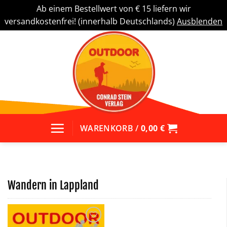
Ab einem Bestellwert von € 15 liefern wir
versandkostenfrei! (innerhalb Deutschlands)
Ausblenden
Zum
Inhalt
springen
WARENKORB /
0,00
€
Wandern in Lappland