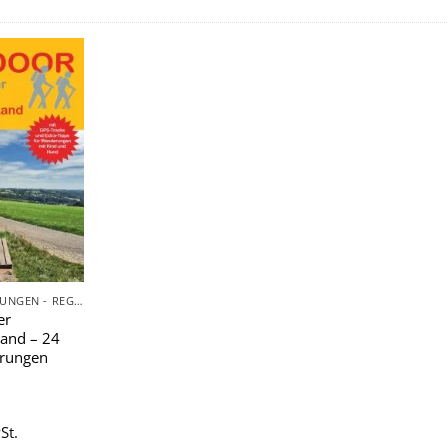
Zu
Wunschliste
hinzufügen
TAGESWANDERUNGEN - REGIONAL
er
Land – 24
rungen
St.