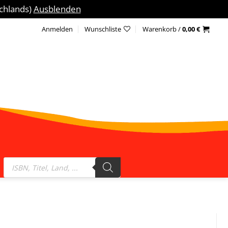
schlands)
Ausblenden
Anmelden
Wunschliste
Warenkorb /
0,00
€
Products
search