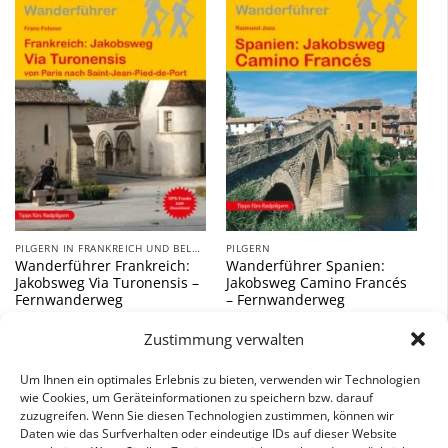
Zu
Zu
Wunschliste
Wunschliste
hinzufügen
hinzufügen
PILGERN IN FRANKREICH UND BELGIEN
PILGERN
Wanderführer Frankreich:
Wanderführer Spanien:
Jakobsweg Via Turonensis –
Jakobsweg Camino Francés
Fernwanderweg
– Fernwanderweg
17,90
€
18,00
€
Zustimmung verwalten
inkl. 7 % MwSt.
inkl. 7 % MwSt.
Um Ihnen ein optimales Erlebnis zu bieten, verwenden wir Technologien
wie Cookies, um Geräteinformationen zu speichern bzw. darauf
zuzugreifen. Wenn Sie diesen Technologien zustimmen, können wir
Daten wie das Surfverhalten oder eindeutige IDs auf dieser Website