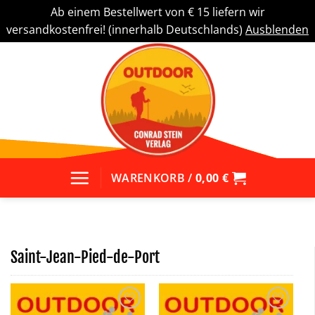
Ab einem Bestellwert von € 15 liefern wir
versandkostenfrei! (innerhalb Deutschlands)
Ausblenden
Zum
Inhalt
springen
WARENKORB /
0,00
€
Saint-Jean-Pied-de-Port