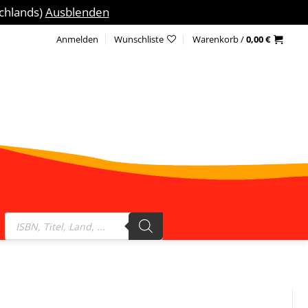
schlands)
Ausblenden
Anmelden
Wunschliste
Warenkorb /
0,00
€
Products
search