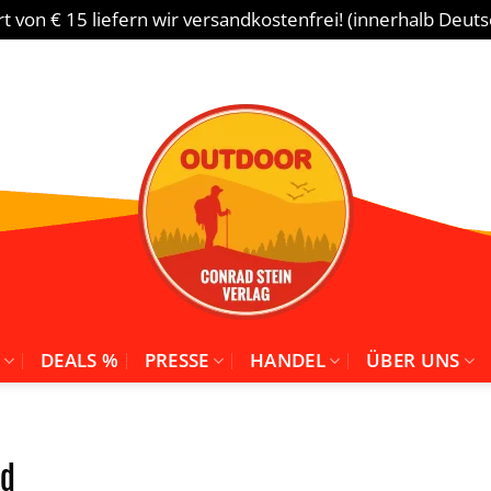
 von € 15 liefern wir versandkostenfrei! (innerhalb Deut
DEALS %
PRESSE
HANDEL
ÜBER UNS
nd