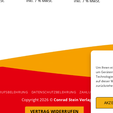
St.
inkl. 7 % MwSt.
inkl. 7 % MwSt.
Um Ihnen ei
um Gerätein
Technologie
auf dieser 
zurückziehe
RUFSBELEHRUNG
DATENSCHUTZBELEHRUNG
ZAHLUNGSARTEN
Copyright 2026 ©
Conrad Stein Verlag
AKZE
VERTRAG WIDERRUFEN