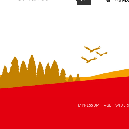
search
inkl. 7 % Mw
IMPRESSUM
AGB
WIDER