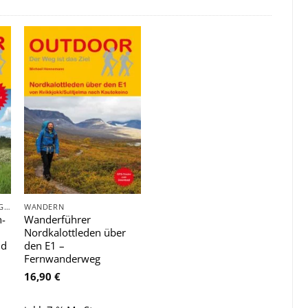
Zu
e
Wunschliste
hinzufügen
TAGESWANDERUNGEN - REGIONAL
WANDERN
h-
Wanderführer
Nordkalottleden über
nd
den E1 –
Fernwanderweg
16,90
€