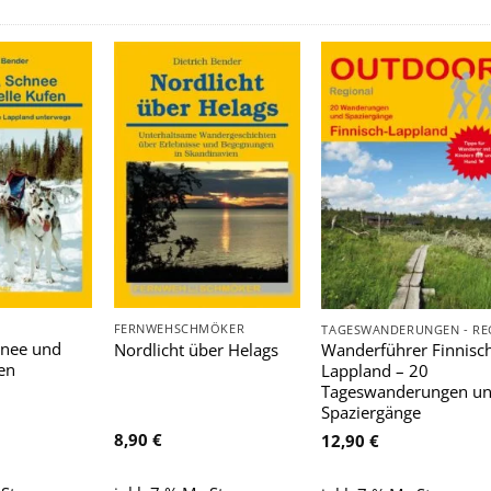
Zu
Zu
Zu
Wunschliste
Wunschliste
Wunschlist
hinzufügen
hinzufügen
hinzufügen
FERNWEHSCHMÖKER
hnee und
Wanderführer Finnisc
Nordlicht über Helags
en
Lappland – 20
Tageswanderungen u
Spaziergänge
8,90
€
12,90
€