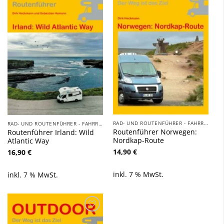
Zu
Zu
Wunschliste
Wunschliste
hinzufügen
hinzufügen
RAD- UND ROUTENFÜHRER - FAHRRAD, AUTO, WOHNMOBIL, BOOT
RAD- UND ROUTENFÜHRER - FAHRRAD, AUTO, WOHNMOBIL, BOOT
Routenführer Norwegen:
Routenführer Irland: Wild
Nordkap-Route
Atlantic Way
14,90
€
16,90
€
inkl. 7 % MwSt.
inkl. 7 % MwSt.
Zu