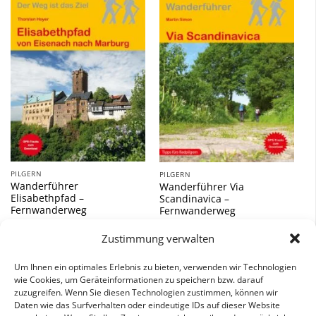
Zu
Zu
Wunschliste
Wunschliste
hinzufügen
hinzufügen
PILGERN
PILGERN
Wanderführer
Wanderführer Via
Elisabethpfad –
Scandinavica –
Fernwanderweg
Fernwanderweg
9,90
€
18,90
€
Zustimmung verwalten
inkl. 7 % MwSt.
inkl. 7 % MwSt.
Um Ihnen ein optimales Erlebnis zu bieten, verwenden wir Technologien
wie Cookies, um Geräteinformationen zu speichern bzw. darauf
zuzugreifen. Wenn Sie diesen Technologien zustimmen, können wir
Daten wie das Surfverhalten oder eindeutige IDs auf dieser Website