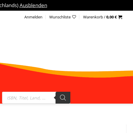
schlands)
Ausblenden
Anmelden
Wunschliste
Warenkorb /
0,00
€
Products
search