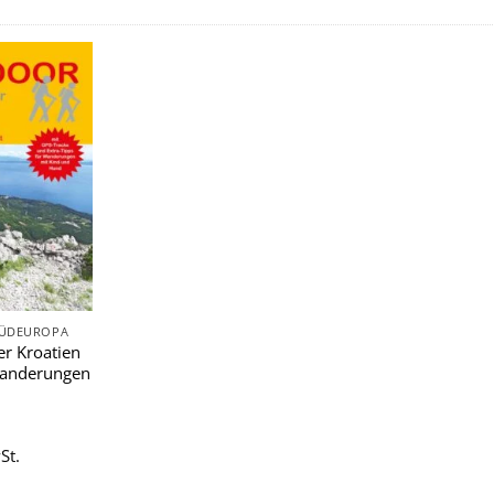
Zu
Wunschliste
hinzufügen
SÜDEUROPA
r Kroatien
wanderungen
St.