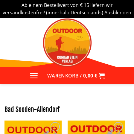
Ab einem Bestellwert von € 15 liefern wir
versandkostenfrei! (innerhalb Deutschlands)
Ausblenden
Zum
Inhalt
springen
WARENKORB /
0,00
€
Bad Sooden-Allendorf