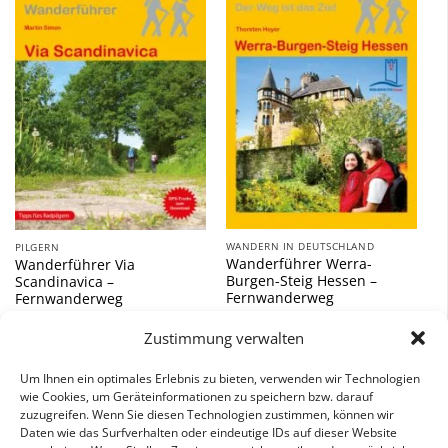
Zu
Zu
Wunschliste
Wunschliste
hinzufügen
hinzufügen
WANDERN IN DEUTSCHLAND
PILGERN
Wanderführer Werra-
Wanderführer Via
Burgen-Steig Hessen –
Scandinavica –
Fernwanderweg
Fernwanderweg
9,90
€
18,90
€
Zustimmung verwalten
inkl. 7 % MwSt.
inkl. 7 % MwSt.
Um Ihnen ein optimales Erlebnis zu bieten, verwenden wir Technologien
wie Cookies, um Geräteinformationen zu speichern bzw. darauf
zuzugreifen. Wenn Sie diesen Technologien zustimmen, können wir
Daten wie das Surfverhalten oder eindeutige IDs auf dieser Website