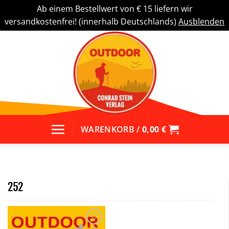
Ab einem Bestellwert von € 15 liefern wir
versandkostenfrei! (innerhalb Deutschlands)
Ausblenden
Zum
Inhalt
springen
WARENKORB /
0,00
€
252