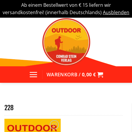
Ab einem Bestellwert von € 15 liefern wir
versandkostenfrei! (innerhalb Deutschlands)
Ausblenden
Zum
Inhalt
springen
WARENKORB /
0,00
€
228