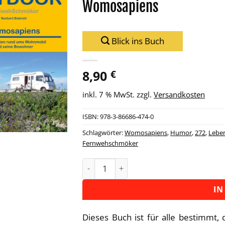
Womosapiens
Zu
Wunschliste
hinzufügen
Blick ins Buch
8,90
€
inkl. 7 % MwSt.
zzgl.
Versandkosten
ISBN:
978-3-86686-474-0
Schlagwörter:
Womosapiens
,
Humor
,
272
,
Lebe
Fernwehschmöker
Womosapiens Menge
Alternative:
IN
Dieses Buch ist für alle bestimmt