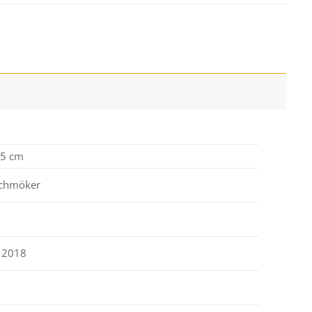
,5 cm
chmöker
e 2018