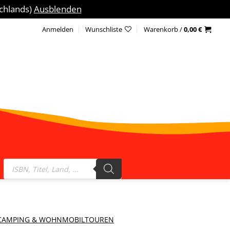
schlands)
Ausblenden
Anmelden
Wunschliste
Warenkorb /
0,00
€
Products
search
CAMPING & WOHNMOBILTOUREN