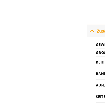
Zus
GEW
GRÖS
REIH
BAN
AUF
SEIT