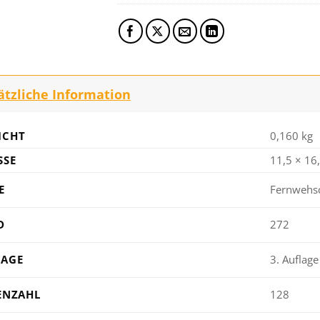
ätzliche Information
ICHT
0,160 kg
SE
11,5 × 16
E
Fernwehs
D
272
LAGE
3. Auflag
ENZAHL
128