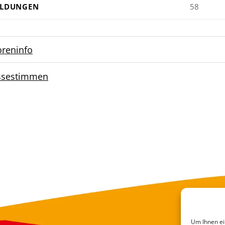
ILDUNGEN
58
oreninfo
ssestimmen
Um Ihnen ei