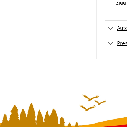
ABB
Aut
Pre