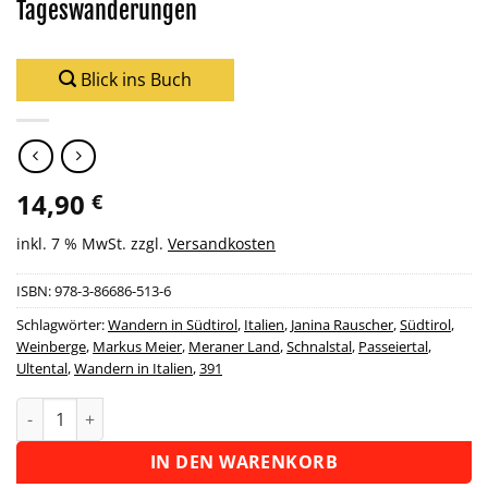
Tageswanderungen
Blick ins Buch
14,90
€
inkl. 7 % MwSt.
zzgl.
Versandkosten
ISBN:
978-3-86686-513-6
Schlagwörter:
Wandern in Südtirol
,
Italien
,
Janina Rauscher
,
Südtirol
,
Weinberge
,
Markus Meier
,
Meraner Land
,
Schnalstal
,
Passeiertal
,
Ultental
,
Wandern in Italien
,
391
Wanderführer Meraner Land - 32 Tageswanderungen Menge
Alternative:
IN DEN WARENKORB