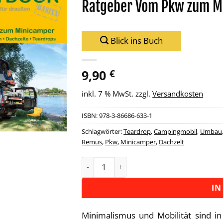
Ratgeber Vom Pkw zum M
Zu
Wunschliste
hinzufügen
Blick ins Buch
9,90
€
inkl. 7 % MwSt.
zzgl.
Versandkosten
ISBN:
978-3-86686-633-1
Schlagwörter:
Teardrop
,
Campingmobil
,
Umbau
Remus
,
Pkw
,
Minicamper
,
Dachzelt
Ratgeber Vom Pkw zum Minicamper 
Alternative:
IN
‌Minimalismus und Mobilität sind 