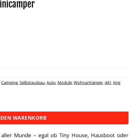
inicamper
,
Camping
,
Selbstausbau
,
Auto
,
Module
,
Wohnanhänger
,
441
,
Jörg
Menge
 DEN WARENKORB
in aller Munde – egal ob Tiny House, Hausboot oder