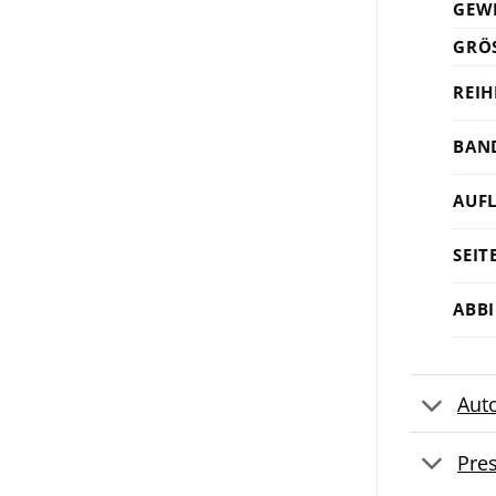
GEW
GRÖS
REIH
BAN
AUF
SEIT
ABB
Aut
Pre