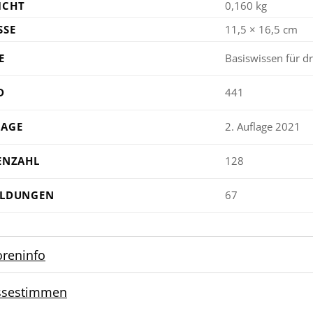
ICHT
0,160 kg
SE
11,5 × 16,5 cm
E
Basiswissen für d
D
441
LAGE
2. Auflage 2021
ENZAHL
128
ILDUNGEN
67
oreninfo
ssestimmen