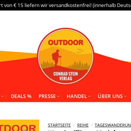
 von € 15 liefern wir versandkostenfrei! (innerhalb Deut
DEALS %
PRESSE
HANDEL
ÜBER UNS
STARTSEITE
/
REIHE
/
TAGESWANDERUNG