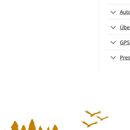
Aut
Übe
GPS
Pre