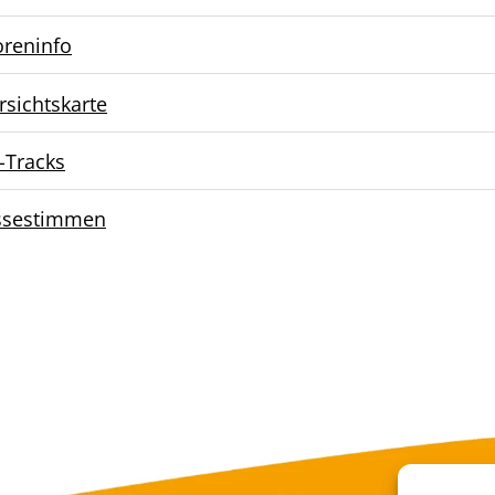
oreninfo
rsichtskarte
-Tracks
ssestimmen