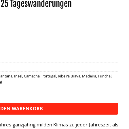
 25 Tageswanderungen
Santana
,
Insel
,
Camacha
,
Portugal
,
Ribeira Brava
,
Madeira
,
Funchal
,
el
nderungen Menge
 DEN WARENKORB
hres ganzjährig milden Klimas zu jeder Jahreszeit als