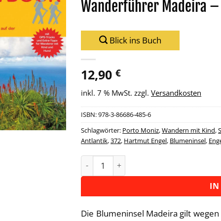
Wanderführer Madeira –
Zu
Wunschliste
hinzufügen
Blick ins Buch
12,90
€
inkl. 7 % MwSt.
zzgl.
Versandkosten
ISBN:
978-3-86686-485-6
Schlagwörter:
Porto Moniz
,
Wandern mit Kind
,
Antlantik
,
372
,
Hartmut Engel
,
Blumeninsel
,
Eng
Wanderführer Madeira - 25 Tageswa
Alternative:
IN
Die Blumeninsel Madeira gilt wegen i