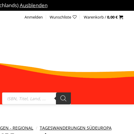
schlands)
Ausblenden
Anmelden
Wunschliste
Warenkorb /
0,00
€
Products
search
EN - REGIONAL
/
TAGESWANDERUNGEN SÜDEUROPA