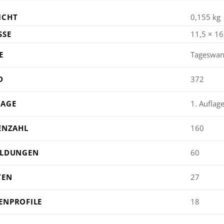
ICHT
0,155 kg
SE
11,5 × 16
E
Tageswan
D
372
LAGE
1. Auflag
ENZAHL
160
ILDUNGEN
60
TEN
27
ENPROFILE
18