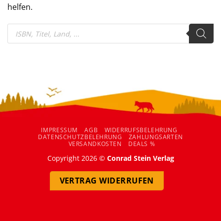
helfen.
Products
search
IMPRESSUM
AGB
WIDERRUFSBELEHRUNG
DATENSCHUTZBELEHRUNG
ZAHLUNGSARTEN
VERSANDKOSTEN
DEALS %
Copyright 2026 ©
Conrad Stein Verlag
VERTRAG WIDERRUFEN