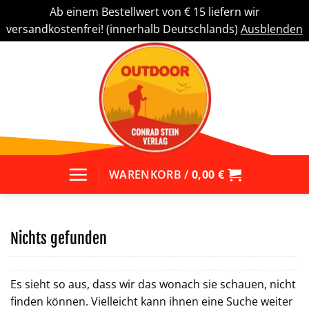
Ab einem Bestellwert von € 15 liefern wir
versandkostenfrei! (innerhalb Deutschlands)
Ausblenden
Zum
Inhalt
springen
WARENKORB /
0,00
€
Nichts gefunden
Es sieht so aus, dass wir das wonach sie schauen, nicht
finden können. Vielleicht kann ihnen eine Suche weiter