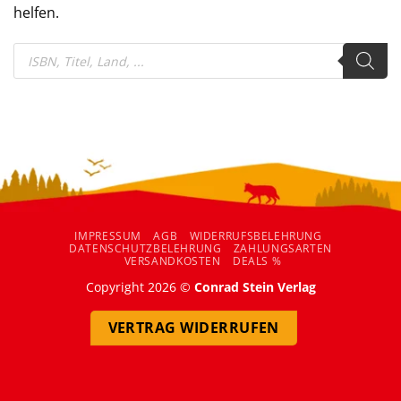
helfen.
Products
search
IMPRESSUM
AGB
WIDERRUFSBELEHRUNG
DATENSCHUTZBELEHRUNG
ZAHLUNGSARTEN
VERSANDKOSTEN
DEALS %
Copyright 2026 ©
Conrad Stein Verlag
VERTRAG WIDERRUFEN