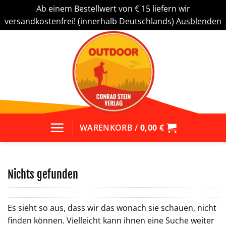
Ab einem Bestellwert von € 15 liefern wir
versandkostenfrei! (innerhalb Deutschlands)
Ausblenden
Zum
Inhalt
springen
WARENKORB /
0,00
€
Nichts gefunden
Es sieht so aus, dass wir das wonach sie schauen, nicht
finden können. Vielleicht kann ihnen eine Suche weiter